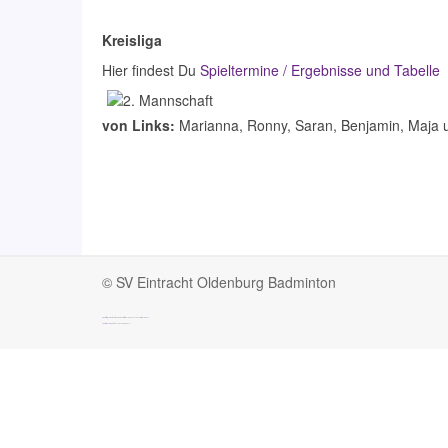
Kreisliga
Hier findest Du
Spieltermine / Ergebnisse und Tabelle
von Links:
Marianna, Ronny, Saran, Benjamin, Maja 
©
SV Eintracht Oldenburg Badminton
Bootstrap
is a front-end framework of Twitter, Inc. Code licensed under
MIT License.
Font Awesome
font licensed under
SIL OFL 1.1